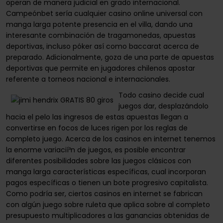
operan de manera judicial en grado internacional.
Campeónbet serí­a cualquier casino online universal con
manga larga potente presencia en el villa, dando una
interesante combinación de tragamonedas, apuestas
deportivas, incluso póker así­ como baccarat acerca de
preparado. Adicionalmente, goza de una parte de apuestas
deportivas que permite en jugadores chilenos apostar
referente a torneos nacional e internacionales.
Todo casino decide cual
juegos dar, desplazándolo
hacia el pelo las ingresos de estas apuestas llegan a
convertirse en focos de luces rigen por los reglas de
completo juego. Acerca de los casinos en internet tenemos
la enorme variacií³n de juegos, es posible encontrar
diferentes posibilidades sobre las juegos clásicos con
manga larga características específicas, cual incorporan
pagos específicas o tienen un bote progresivo capitalista.
Como podrí­a ser, ciertos casinos en internet se fabrican
con algún juego sobre ruleta que aplica sobre al completo
presupuesto multiplicadores a las ganancias obtenidas de