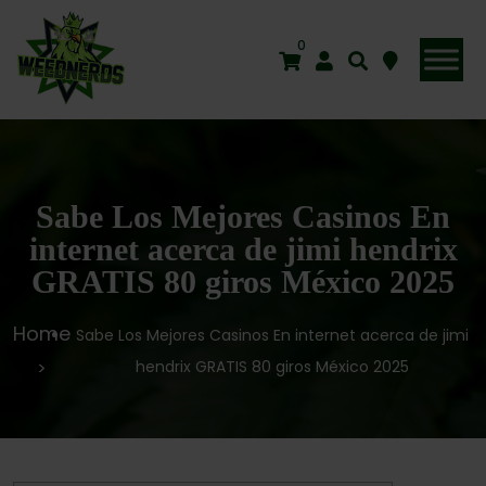
0
Sabe Los Mejores Casinos En
internet acerca de jimi hendrix
GRATIS 80 giros México 2025
Home
Sabe Los Mejores Casinos En internet acerca de jimi
hendrix GRATIS 80 giros México 2025