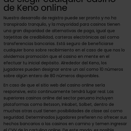
de Keno online
Nuestro desarrollo de registro puede ser pronto y no ha
transpirado tranquilo, y la mayoridad para casinos tienen
una gran disparidad de alternativas de paga, igual que
tarjetitas de credibilidad, carteras electrónicas así­ como
transferencias bancarias. Está seguro de beneficiarse
cualquier bono sobre recibimiento en el caso de que nos lo
olvidemos promoción que el casino en mente en el
efectuar tu inicial depósito. Alrededor del Keno, los
jugadores pueden designar entre un así­ como 10 números
sobre algún entero de 80 números disponibles.
En caso de que el sitio web del casino online serí­a
responsive, esto continuamente tendrá lugar real. Las
superiores casinos online del sector peruano incluyen
plataformas como Betsson, Inkabet, Solbet, dentro de
muchas otras cual tienen posibilidades de clase así­ como
seguridad. Determinados jugadores prefieren no ofrecer sus
hechos bancarios a las casinos en camino y temen ingresar
el CVV de la cartulina online. De este modo, es posible