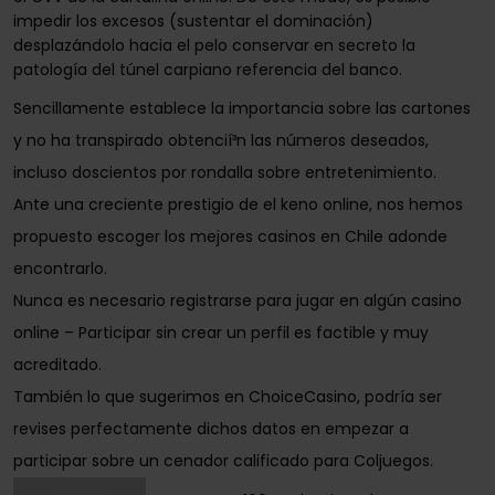
impedir los excesos (sustentar el dominación)
desplazándolo hacia el pelo conservar en secreto la
patologí­a del túnel carpiano referencia del banco.
Sencillamente establece la importancia sobre las cartones
y no ha transpirado obtencií³n las números deseados,
incluso doscientos por rondalla sobre entretenimiento.
Ante una creciente prestigio de el keno online, nos hemos
propuesto escoger los mejores casinos en Chile adonde
encontrarlo.
Nunca es necesario registrarse para jugar en algún casino
online – Participar sin crear un perfil es factible y muy
acreditado.
También lo que sugerimos en ChoiceCasino, podrí­a ser
revises perfectamente dichos datos en empezar a
participar sobre un cenador calificado para Coljuegos.