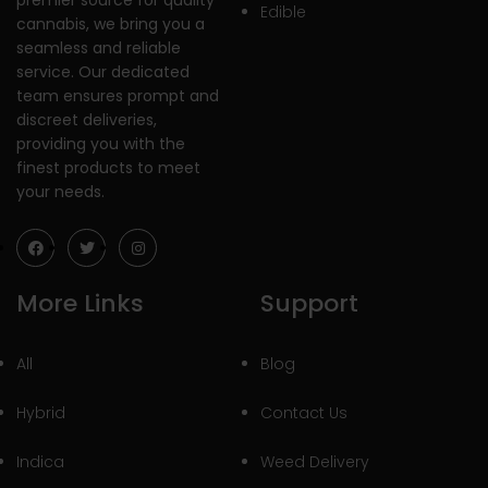
premier source for quality
Edible
cannabis, we bring you a
seamless and reliable
service. Our dedicated
team ensures prompt and
discreet deliveries,
providing you with the
finest products to meet
your needs.
More Links
Support
All
Blog
Hybrid
Contact Us
Indica
Weed Delivery