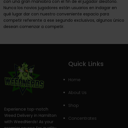
con una gran maniobra con el fin de el jugador aleatorio.
Nunca los novios jugadores están usuarios en indagar en
qué lugar dar con nuestro conveniente espacio para
competir referente a ese segundo exclusivos, algunos único
desean comenzar a competir.
Quick Links
Home
About Us
Shop
Experience top-notch
Weed Delivery in Hamilton
Concentrates
with WeedNerds! As your