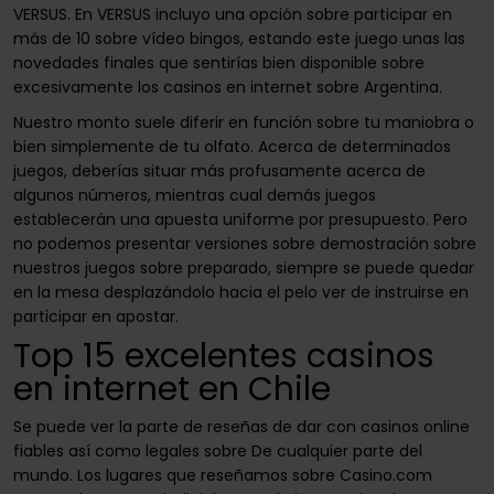
VERSUS. En VERSUS incluyo una opción sobre participar en
más de 10 sobre vídeo bingos, estando este juego unas las
novedades finales que sentirías bien disponible sobre
excesivamente los casinos en internet sobre Argentina.
Nuestro monto suele diferir en función sobre tu maniobra o
bien simplemente de tu olfato. Acerca de determinados
juegos, deberías situar más profusamente acerca de
algunos números, mientras cual demás juegos
establecerán una apuesta uniforme por presupuesto. Pero
no podemos presentar versiones sobre demostración sobre
nuestros juegos sobre preparado, siempre se puede quedar
en la mesa desplazándolo hacia el pelo ver de instruirse en
participar en apostar.
Top 15 excelentes casinos
en internet en Chile
Se puede ver la parte de reseñas de dar con casinos online
fiables así­ como legales sobre De cualquier parte del
mundo. Los lugares que reseñamos sobre Casino.com